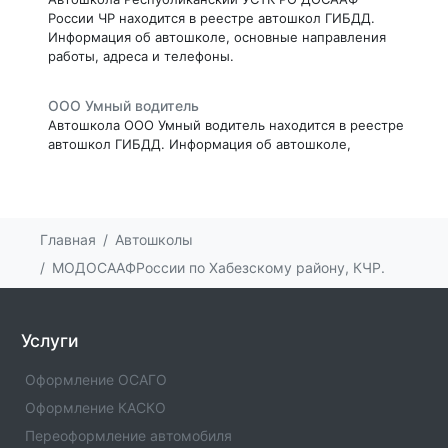
России ЧР находится в реестре автошкол ГИБДД.
Информация об автошколе, основные направления
работы, адреса и телефоны.
ООО Умный водитель
Автошкола ООО Умный водитель находится в реестре
автошкол ГИБДД. Информация об автошколе,
основные направления работы, адреса и телефоны.
НОУ Грозненская автошкола (ГАШ) ДОСААФ
России
Главная
Автошколы
Автошкола НОУ Грозненская автошкола (ГАШ)
МОДОСААФРоссии по Хабезскому району, КЧР.
ДОСААФ России находится в реестре автошкол
ГИБДД. Информация об автошколе, основные
направления работы, адреса и телефоны.
Услуги
НН ОУ ДПО Автомобилист г. Грозного
Оформление ОСАГО
Автошкола НН ОУ ДПО Автомобилист г. Грозного
находится в реестре автошкол ГИБДД. Информация
Оформление КАСКО
об автошколе, основные направления работы, адреса
Переоформление автомобиля
и телефоны.