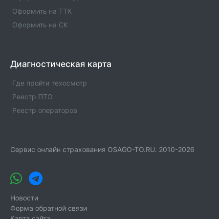
Оформить на ТТК
Заводской УСТК РО ООГО ДОСААФ России
Оформить на СК
Чеченской Республики
Автошкола Заводской УСТК РО ООГО ДОСААФ России
Чеченской Республики находится в реестре автошкол
ГИБДД. Информация об автошколе, основные
направления работы, адреса и телефоны.
Диагностическая карта
Где пройти техосмотр
ГУП Чечавтотранс филиал Учебно-курсовой центр
Реестр ПТО
Автошкола ГУП Чечавтотранс филиал Учебно-
курсовой центр находится в реестре автошкол
Реестр операторов
ГИБДД. Информация об автошколе, основные
направления работы, адреса и телефоны.
ГБОУ СПО КТМСХ
Сервис онлайн страхования OSAGO-TO.RU. 2010-2026
Автошкола ГБОУ СПО КТМСХ находится в реестре
автошкол ГИБДД. Информация об автошколе,
основные направления работы, адреса и телефоны.
Новости
ГБОУ СПО Чеченский технологический техникум
Форма обратной связи
Автошкола ГБОУ СПО Чеченский технологический
Карта сайта