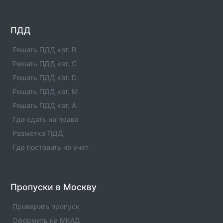
РОО ООГО ДОСААФ России Чеченской
Республики
Автошкола Местное отделение Ачхой-Мартановского
ПДД
района РОО ООГО ДОСААФ России Чеченской
Республики находится в реестре автошкол ГИБДД.
Решать ПДД кат. B
Информация об автошколе, основные направления
Решать ПДД кат. C
работы, адреса и телефоны.
Решать ПДД кат. D
Решать ПДД кат. M
МБОУ ДО Бачи-Юртовский образовательный
центр
Решать ПДД кат. A
Автошкола МБОУ ДО Бачи-Юртовский
Где сдать на права
образовательный центр находится в реестре
автошкол ГИБДД. Информация об автошколе,
Разметка ПДД
основные направления работы, адреса и телефоны.
Где поставить на учет
Курчалоевское местное отделение РОО ООГО
ДОСААФ
Автошкола Курчалоевское местное отделение РОО
Пропуски в Москву
ООГО ДОСААФ находится в реестре автошкол ГИБДД.
Информация об автошколе, основные направления
Проверить пропуск
работы, адреса и телефоны.
Оформить на МКАД