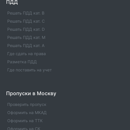
Список единых агентов в населенном пункте -
ПДД
Единые агенты в городе Мамадыш. Адреса,
телефоны, услуги , отзывы
Решать ПДД кат. B
Решать ПДД кат. C
Единые агенты в городе Лениногорск
Решать ПДД кат. D
Список единых агентов в населенном пункте -
Единые агенты в городе Лениногорск. Адреса,
Решать ПДД кат. M
телефоны, услуги , отзывы
Решать ПДД кат. A
Где сдать на права
Единые агенты в городе Лаишево
Разметка ПДД
Список единых агентов в населенном пункте -
Единые агенты в городе Лаишево. Адреса, телефоны,
Где поставить на учет
услуги , отзывы
Единые агенты в городе КУКМОР
Пропуски в Москву
Список единых агентов в населенном пункте -
Единые агенты в городе КУКМОР. Адреса, телефоны,
Проверить пропуск
услуги , отзывы
Оформить на МКАД
Оформить на ТТК
Оформить на СК