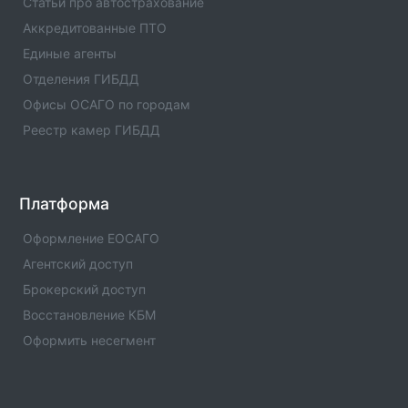
Единые агенты в городе Нижнекамк
Статьи про автострахование
Список единых агентов в населенном пункте -
Аккредитованные ПТО
Единые агенты в городе Нижнекамк. Адреса,
Единые агенты
телефоны, услуги , отзывы
Отделения ГИБДД
Единые агенты в городе с.Муслюмово
Офисы ОСАГО по городам
Список единых агентов в населенном пункте -
Реестр камер ГИБДД
Единые агенты в городе с.Муслюмово. Адреса,
телефоны, услуги , отзывы
Единые агенты в городе Мензелинск
Платформа
Список единых агентов в населенном пункте -
Единые агенты в городе Мензелинск. Адреса,
Оформление ЕОСАГО
телефоны, услуги , отзывы
Агентский доступ
Брокерский доступ
Единые агенты в городе Менделеевск
Список единых агентов в населенном пункте -
Восстановление КБМ
Единые агенты в городе Менделеевск. Адреса,
Оформить несегмент
телефоны, услуги , отзывы
Единые агенты в городе Мамадыш