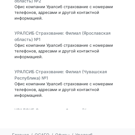
область) №2
Офис компании Уралсиб страхование с номерами
телефонов, адресами и другой контактной
информацией.
УРАЛСИБ Страхование: Филиал (Ярославская
область) №1
Офис компании Уралсиб страхование с номерами
телефонов, адресами и другой контактной
информацией.
УРАЛСИБ Страхование: Филиал (Чувашская
Республика) №1
Офис компании Уралсиб страхование с номерами
телефонов, адресами и другой контактной
информацией.
УРАЛСИБ Страхование: Филиал (Ульяновская
область) №1
Офис компании Уралсиб страхование с номерами
телефонов, адресами и другой контактной
информацией.
Главная
ОСАГО
Офисы
Уралсиб