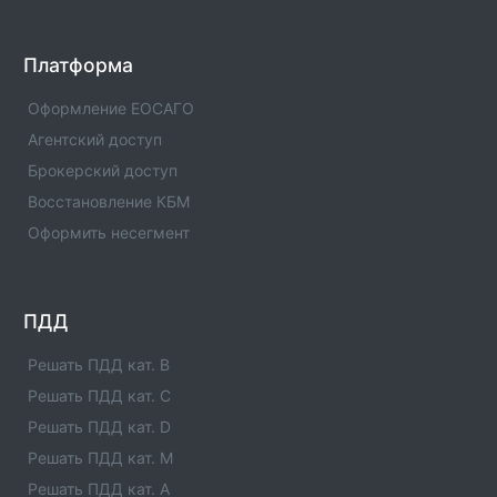
УРАЛСИБ Страхование: Филиал (Тверская
Платформа
область) №1
Офис компании Уралсиб страхование с номерами
Оформление ЕОСАГО
телефонов, адресами и другой контактной
Агентский доступ
информацией.
Брокерский доступ
УРАЛСИБ Страхование: Филиал (Тамбовская
Восстановление КБМ
область) №1
Оформить несегмент
Офис компании Уралсиб страхование с номерами
телефонов, адресами и другой контактной
информацией.
ПДД
УРАЛСИБ Страхование: Филиал (Ставропольский
край) №1
Решать ПДД кат. B
Офис компании Уралсиб страхование с номерами
Решать ПДД кат. C
телефонов, адресами и другой контактной
Решать ПДД кат. D
информацией.
Решать ПДД кат. M
УРАЛСИБ Страхование: Филиал (Свердловская
Решать ПДД кат. A