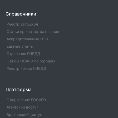
Оператор техосмотра №00985
Информация об операторе технического осмотра.
Оператор техосмотра №00985. Список пунктов
Справочники
оператора, статус оператора, телефны и адреса.
Реестр автошкол
Оператор техосмотра №00983
Статьи про автострахование
Информация об операторе технического осмотра.
Аккредитованные ПТО
Оператор техосмотра №00983. Список пунктов
Единые агенты
оператора, статус оператора, телефны и адреса.
Отделения ГИБДД
Оператор техосмотра №00982
Офисы ОСАГО по городам
Информация об операторе технического осмотра.
Реестр камер ГИБДД
Оператор техосмотра №00982. Список пунктов
оператора, статус оператора, телефны и адреса.
Оператор техосмотра №00978
Платформа
Информация об операторе технического осмотра.
Оператор техосмотра №00978. Список пунктов
Оформление ЕОСАГО
оператора, статус оператора, телефны и адреса.
Агентский доступ
Брокерский доступ
Оператор техосмотра №00976