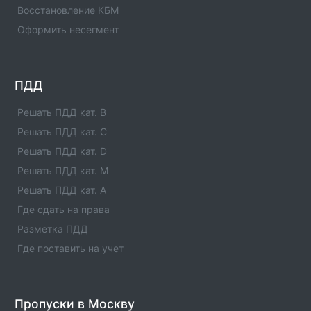
Информация об операторе технического осмотра.
Восстановление КБМ
Оператор техосмотра №00976. Список пунктов
Оформить несегмент
оператора, статус оператора, телефны и адреса.
Оператор техосмотра №00975
Информация об операторе технического осмотра.
ПДД
Оператор техосмотра №00975. Список пунктов
оператора, статус оператора, телефны и адреса.
Решать ПДД кат. B
Решать ПДД кат. C
Оператор техосмотра №00974
Решать ПДД кат. D
Информация об операторе технического осмотра.
Оператор техосмотра №00974. Список пунктов
Решать ПДД кат. M
оператора, статус оператора, телефны и адреса.
Решать ПДД кат. A
Где сдать на права
Оператор техосмотра №00973
Разметка ПДД
Информация об операторе технического осмотра.
Оператор техосмотра №00973. Список пунктов
Где поставить на учет
оператора, статус оператора, телефны и адреса.
Оператор техосмотра №00972
Пропуски в Москву
Информация об операторе технического осмотра.