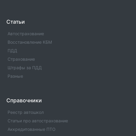
РЭО-1 МРЭО ГИБДД МВД по ЧР(Код:1196030)
Отделение ГИБДД РЭО-1 МРЭО ГИБДД МВД по
ЧР(Код:1196030) с адресами, телефонами. Сферы
деятельности отделения - официальная информация.
Статьи
Автострахование
Отделение ГИБДД ОМВД России по Шелковскому
р-ну Чеченской Республики(Код:1196008)
Восстановление КБМ
Отделение ГИБДД Отделение ГИБДД ОМВД России
ПДД
по Шелковскому р-ну Чеченской
Республики(Код:1196008) с адресами, телефонами.
Страхование
Сферы деятельности отделения - официальная
Штрафы за ПДД
информация.
Разные
Отделение ГИБДД ОМВД России по Шатойскому
р-ну Чеченской Республики(Код:1196013)
Отделение ГИБДД Отделение ГИБДД ОМВД России
Справочники
по Шатойскому р-ну Чеченской
Республики(Код:1196013) с адресами, телефонами.
Реестр автошкол
Сферы деятельности отделения - официальная
Статьи про автострахование
информация.
Аккредитованные ПТО
Отделение ГИБДД ОМВД России по Шаройскому