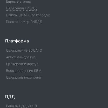
Единые агенты
р-ну Чеченской Республики(Код:1196019)
Отделения ГИБДД
Отделение ГИБДД Отделение ГИБДД ОМВД России
по Шаройскому р-ну Чеченской
Офисы ОСАГО по городам
Республики(Код:1196019) с адресами, телефонами.
Реестр камер ГИБДД
Сферы деятельности отделения - официальная
информация.
Отделение ГИБДД ОМВД России по Шалинскому
Платформа
р-ну Чеченской Республики(Код:1196009)
Отделение ГИБДД Отделение ГИБДД ОМВД России
Оформление ЕОСАГО
по Шалинскому р-ну Чеченской
Агентский доступ
Республики(Код:1196009) с адресами, телефонами.
Брокерский доступ
Сферы деятельности отделения - официальная
информация.
Восстановление КБМ
Оформить несегмент
Отделение ГИБДД ОМВД России по Урус-
Мартановскому р-ну Чеченской
Республики(Код:1196011)
Отделение ГИБДД Отделение ГИБДД ОМВД России
ПДД
по Урус-Мартановскому р-ну Чеченской
Республики(Код:1196011) с адресами, телефонами.
Решать ПДД кат. B