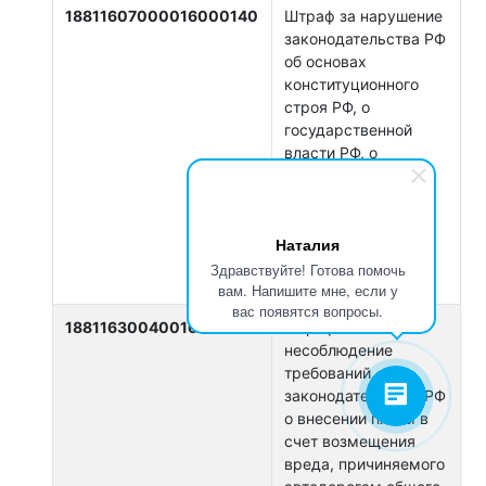
18811607000016000140
Штраф за нарушение
законодательства РФ
об основах
конституционного
строя РФ, о
государственной
власти РФ, о
государственной
службе РФ, о
выборах и
Наталия
референдумах (ст.
17.7, 17.9, 17.17)
Здравствуйте! Готова помочь
вам. Напишите мне, если у
вас появятся вопросы.
18811630040016000140
Штраф за
несоблюдение
требований
законодательства РФ
о внесении платы в
счет возмещения
вреда, причиняемого