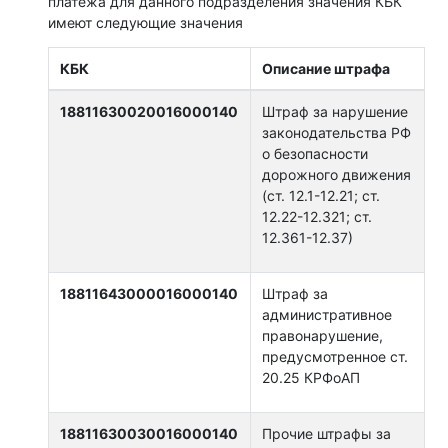
платежа для данного подразделения значения КБК
имеют следующие значения
КБК
Описание штрафа
18811630020016000140
Штраф за нарушение
законодательства РФ
о безопасности
дорожного движения
(ст. 12.1-12.21; ст.
12.22-12.321; ст.
12.361-12.37)
18811643000016000140
Штраф за
административное
правонарушение,
предусмотренное ст.
20.25 КРФоАП
18811630030016000140
Прочие штрафы за