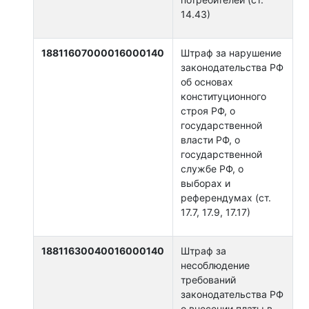
14.43)
18811607000016000140
Штраф за нарушение
законодательства РФ
об основах
конституционного
строя РФ, о
государственной
власти РФ, о
государственной
службе РФ, о
выборах и
референдумах (ст.
17.7, 17.9, 17.17)
18811630040016000140
Штраф за
несоблюдение
требований
законодательства РФ
о внесении платы в