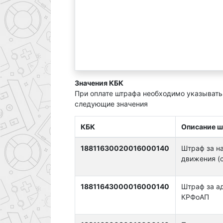
Значения КБК
При оплате штрафа необходимо указывать
следующие значения
КБК
Описание 
18811630020016000140
Штраф за н
движения (ст
18811643000016000140
Штраф за а
КРФоАП