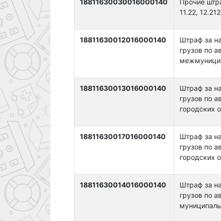
18811630030016000140
Прочие штра
11.22, 12.212
18811630012016000140
Штраф за н
грузов по 
межмуниципа
18811630013016000140
Штраф за н
грузов по 
городских ок
18811630017016000140
Штраф за н
грузов по 
городских о
18811630014016000140
Штраф за н
грузов по 
муниципальн