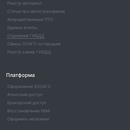
Республики(Код:1196013) с адресами, телефонами.
Реестр автошкол
Сферы деятельности отделения - официальная
Статьи про автострахование
информация.
Аккредитованные ПТО
Отделение ГИБДД ОМВД России по Шаройскому
Единые агенты
р-ну Чеченской Республики(Код:1196019)
Отделения ГИБДД
Отделение ГИБДД Отделение ГИБДД ОМВД России
по Шаройскому р-ну Чеченской
Офисы ОСАГО по городам
Республики(Код:1196019) с адресами, телефонами.
Реестр камер ГИБДД
Сферы деятельности отделения - официальная
информация.
Отделение ГИБДД ОМВД России по Шалинскому
Платформа
р-ну Чеченской Республики(Код:1196009)
Отделение ГИБДД Отделение ГИБДД ОМВД России
Оформление ЕОСАГО
по Шалинскому р-ну Чеченской
Агентский доступ
Республики(Код:1196009) с адресами, телефонами.
Брокерский доступ
Сферы деятельности отделения - официальная
информация.
Восстановление КБМ
Оформить несегмент
Отделение ГИБДД ОМВД России по Урус-
Мартановскому р-ну Чеченской