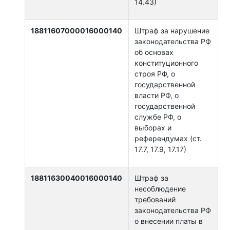
14.43)
18811607000016000140
Штраф за нарушение
законодательства РФ
об основах
конституционного
строя РФ, о
государственной
власти РФ, о
государственной
службе РФ, о
выборах и
референдумах (ст.
17.7, 17.9, 17.17)
18811630040016000140
Штраф за
несоблюдение
требований
законодательства РФ
о внесении платы в