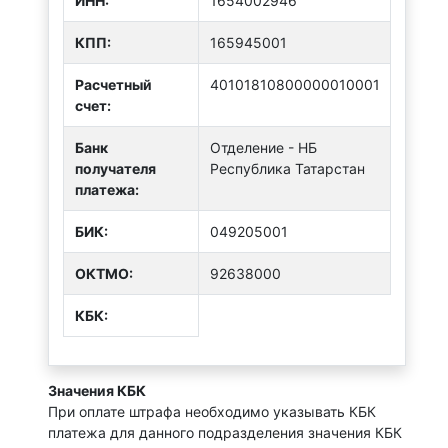
ИНН:
1654002946
КПП:
165945001
Расчетный
40101810800000010001
счет:
Банк
Отделение - НБ
получателя
Республика Татарстан
платежа:
БИК:
049205001
ОКТMО:
92638000
КБК:
Значения КБК
При оплате штрафа необходимо указывать КБК
платежа для данного подразделения значения КБК