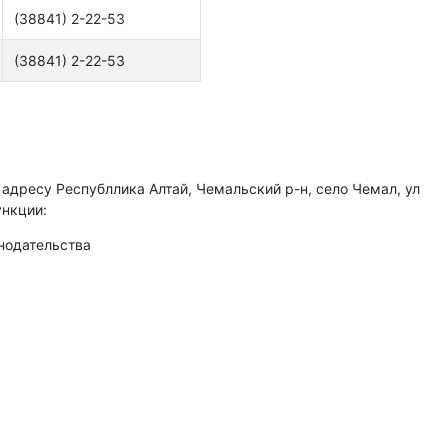
(38841) 2-22-53
(38841) 2-22-53
дресу Республлика Алтай, Чемальский р-н, село Чемал, ул
ункции:
нодательства