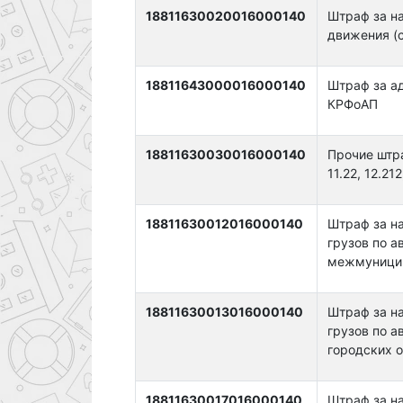
18811630020016000140
Штраф за н
движения (ст
18811643000016000140
Штраф за а
КРФоАП
18811630030016000140
Прочие штра
11.22, 12.212
18811630012016000140
Штраф за н
грузов по 
межмуниципа
18811630013016000140
Штраф за н
грузов по 
городских ок
18811630017016000140
Штраф за н