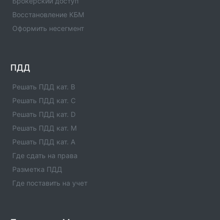
Брокерский доступ
Сферы деятельности отделения - официальная
информация.
Восстановление КБМ
Оформить несегмент
Отделение ГИБДД ОМВД России по Урус-
Мартановскому р-ну Чеченской
Республики(Код:1196011)
Отделение ГИБДД Отделение ГИБДД ОМВД России
ПДД
по Урус-Мартановскому р-ну Чеченской
Республики(Код:1196011) с адресами, телефонами.
Решать ПДД кат. B
Сферы деятельности отделения - официальная
Решать ПДД кат. C
информация.
Решать ПДД кат. D
Отделение ГИБДД ОМВД России по Сунженскому
Решать ПДД кат. M
р-ну Чеченской Республики(Код:1196017)
Решать ПДД кат. A
Отделение ГИБДД Отделение ГИБДД ОМВД России
Где сдать на права
по Сунженскому р-ну Чеченской
Республики(Код:1196017) с адресами, телефонами.
Разметка ПДД
Сферы деятельности отделения - официальная
Где поставить на учет
информация.
Отделение ГИБДД ОМВД России по Ножай-
Юртовскому р-ну Чеченской