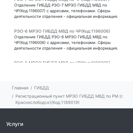
Отделение ГИБДД РЭО-7 МРЭО ГИБДД МВД по
ЧР(Код:1196007) с адресами, телефонами. Сферы
деятельности отделения - официальная информация.
РЭО-6 МРЭО ГИБДД МВД по ЧР(Код:1196006)
Отделение ГИБДД РЭО-6 МРЭО ГИБДД МВД по
ЧР(Код:1196006) с адресами, телефонами. Сферы
деятельности отделения - официальная информация.
РЭО-5 МРЭО ГИБДД МВД по ЧР(Код:1196005)
Отделение ГИБДД РЭО-5 МРЭО ГИБДД МВД по
ЧР(Код:1196005) с адресами, телефонами. Сферы
деятельности отделения - официальная информация.
Главная
ГИБДД
РЭО-4 МРЭО ГИБДД МВД по ЧР(Код:1196004)
Регистрационный пункт МРЭО ГИБДД МВД по РМ (г.
Отделение ГИБДД РЭО-4 МРЭО ГИБДД МВД по
Краснослободск)(Код:1189019)
ЧР(Код:1196004) с адресами, телефонами. Сферы
деятельности отделения - официальная информация.
Услуги
РЭО-3 МРЭО ГИБДД МВД по ЧР(Код:1196003)
Отделение ГИБДД РЭО-3 МРЭО ГИБДД МВД по