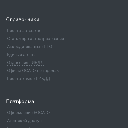
Отделение ГИБДД ОМВД России по Шатойскому
р-ну Чеченской Республики(Код:1196013)
Отделение ГИБДД Отделение ГИБДД ОМВД России
Справочники
по Шатойскому р-ну Чеченской
Республики(Код:1196013) с адресами, телефонами.
Реестр автошкол
Сферы деятельности отделения - официальная
Статьи про автострахование
информация.
Аккредитованные ПТО
Отделение ГИБДД ОМВД России по Шаройскому
Единые агенты
р-ну Чеченской Республики(Код:1196019)
Отделения ГИБДД
Отделение ГИБДД Отделение ГИБДД ОМВД России
по Шаройскому р-ну Чеченской
Офисы ОСАГО по городам
Республики(Код:1196019) с адресами, телефонами.
Реестр камер ГИБДД
Сферы деятельности отделения - официальная
информация.
Отделение ГИБДД ОМВД России по Шалинскому
Платформа
р-ну Чеченской Республики(Код:1196009)
Отделение ГИБДД Отделение ГИБДД ОМВД России
Оформление ЕОСАГО
по Шалинскому р-ну Чеченской
Агентский доступ
Республики(Код:1196009) с адресами, телефонами.