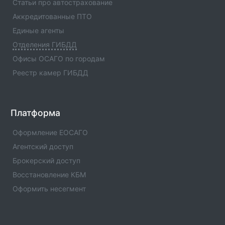
Статьи про автострахование
информация.
Аккредитованные ПТО
Отделение ГИБДД ОМВД России по Шаройскому
Единые агенты
р-ну Чеченской Республики(Код:1196019)
Отделения ГИБДД
Отделение ГИБДД Отделение ГИБДД ОМВД России
по Шаройскому р-ну Чеченской
Офисы ОСАГО по городам
Республики(Код:1196019) с адресами, телефонами.
Реестр камер ГИБДД
Сферы деятельности отделения - официальная
информация.
Отделение ГИБДД ОМВД России по Шалинскому
Платформа
р-ну Чеченской Республики(Код:1196009)
Отделение ГИБДД Отделение ГИБДД ОМВД России
Оформление ЕОСАГО
по Шалинскому р-ну Чеченской
Агентский доступ
Республики(Код:1196009) с адресами, телефонами.
Брокерский доступ
Сферы деятельности отделения - официальная
информация.
Восстановление КБМ
Оформить несегмент
Отделение ГИБДД ОМВД России по Урус-
Мартановскому р-ну Чеченской
Республики(Код:1196011)