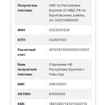
Получатель
УФК по Республике
платежа:
Бурятия (О МВД РФ по
Баунтовскому району,
л/с 04021086640)
ИНН:
0323055529
КПП:
032601001
Расчетный
40101810600000010002
счет:
Банк
Отделение-НБ
получателя
Республики Бурятия г.
платежа:
Улан-Удэ
БИК:
048142001
ОКТMО:
81606000
КБК:
18810807141011000110