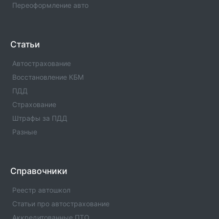
Переоформление авто
РЭО-1 МРЭО ГИБДД МВД по ЧР(Код:1196030)
Отделение ГИБДД РЭО-1 МРЭО ГИБДД МВД по
ЧР(Код:1196030) с адресами, телефонами. Сферы
деятельности отделения - официальная информация.
Статьи
Автострахование
Отделение ГИБДД ОМВД России по Шелковскому
р-ну Чеченской Республики(Код:1196008)
Восстановление КБМ
Отделение ГИБДД Отделение ГИБДД ОМВД России
ПДД
по Шелковскому р-ну Чеченской
Республики(Код:1196008) с адресами, телефонами.
Страхование
Сферы деятельности отделения - официальная
Штрафы за ПДД
информация.
Разные
Отделение ГИБДД ОМВД России по Шатойскому
р-ну Чеченской Республики(Код:1196013)
Отделение ГИБДД Отделение ГИБДД ОМВД России
Справочники
по Шатойскому р-ну Чеченской
Республики(Код:1196013) с адресами, телефонами.
Реестр автошкол
Сферы деятельности отделения - официальная
Статьи про автострахование
информация.
Аккредитованные ПТО