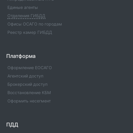
Отделение ГИБДД ОМВД России по Шаройскому
Единые агенты
р-ну Чеченской Республики(Код:1196019)
Отделения ГИБДД
Отделение ГИБДД Отделение ГИБДД ОМВД России
по Шаройскому р-ну Чеченской
Офисы ОСАГО по городам
Республики(Код:1196019) с адресами, телефонами.
Реестр камер ГИБДД
Сферы деятельности отделения - официальная
информация.
Отделение ГИБДД ОМВД России по Шалинскому
Платформа
р-ну Чеченской Республики(Код:1196009)
Отделение ГИБДД Отделение ГИБДД ОМВД России
Оформление ЕОСАГО
по Шалинскому р-ну Чеченской
Агентский доступ
Республики(Код:1196009) с адресами, телефонами.
Брокерский доступ
Сферы деятельности отделения - официальная
информация.
Восстановление КБМ
Оформить несегмент
Отделение ГИБДД ОМВД России по Урус-
Мартановскому р-ну Чеченской
Республики(Код:1196011)
Отделение ГИБДД Отделение ГИБДД ОМВД России
ПДД
по Урус-Мартановскому р-ну Чеченской