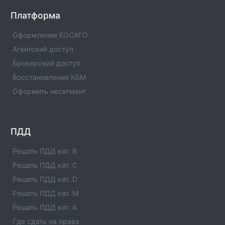
Проверка полиса:ХХХ-0009862391
Платформа
Официальная проверка полиса по серии и номеру в
базе ГИБДД России
Оформление ЕОСАГО
Агентский доступ
Проверка полиса:ХХХ-0009857922
Брокерский доступ
Официальная проверка полиса по серии и номеру в
базе ГИБДД России
Восстановление КБМ
Оформить несегмент
Проверка полиса:ХХХ-0009855024
Официальная проверка полиса по серии и номеру в
базе ГИБДД России
ПДД
Решать ПДД кат. B
Решать ПДД кат. C
Решать ПДД кат. D
Решать ПДД кат. M
Решать ПДД кат. A
Где сдать на права