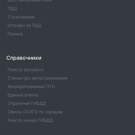
ПДД
Проверка полиса:ЕЕЕ-0901522533
Официальная проверка полиса по серии и номеру в
Страхование
базе ГИБДД России
Штрафы за ПДД
Разные
Проверка полиса:ССС-0680353926
Официальная проверка полиса по серии и номеру в
базе ГИБДД России
Справочники
Проверка полиса:ХХХ-0007794675
Официальная проверка полиса по серии и номеру в
Реестр автошкол
базе ГИБДД России
Статьи про автострахование
Аккредитованные ПТО
Проверка полиса:ЕЕЕ-0901528138
Официальная проверка полиса по серии и номеру в
Единые агенты
базе ГИБДД России
Отделения ГИБДД
Офисы ОСАГО по городам
Проверка полиса:ЕЕЕ-0909252434
Реестр камер ГИБДД
Официальная проверка полиса по серии и номеру в
базе ГИБДД России