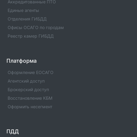
Аккредитованные ПТО
Единые агенты в городе Нижнекамк. Адреса,
Единые агенты
телефоны, услуги , отзывы
Отделения ГИБДД
Единые агенты в городе с.Муслюмово
Офисы ОСАГО по городам
Список единых агентов в населенном пункте -
Реестр камер ГИБДД
Единые агенты в городе с.Муслюмово. Адреса,
телефоны, услуги , отзывы
Единые агенты в городе Мензелинск
Платформа
Список единых агентов в населенном пункте -
Единые агенты в городе Мензелинск. Адреса,
Оформление ЕОСАГО
телефоны, услуги , отзывы
Агентский доступ
Брокерский доступ
Единые агенты в городе Менделеевск
Список единых агентов в населенном пункте -
Восстановление КБМ
Единые агенты в городе Менделеевск. Адреса,
Оформить несегмент
телефоны, услуги , отзывы
Единые агенты в городе Мамадыш
Список единых агентов в населенном пункте -
ПДД
Единые агенты в городе Мамадыш. Адреса,