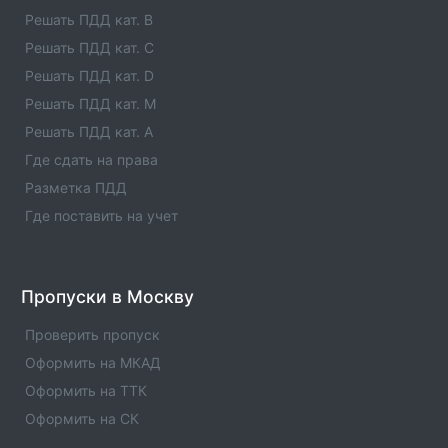
телефоны, услуги , отзывы
Решать ПДД кат. B
Решать ПДД кат. C
Единые агенты в городе Лениногорск
Решать ПДД кат. D
Список единых агентов в населенном пункте -
Единые агенты в городе Лениногорск. Адреса,
Решать ПДД кат. M
телефоны, услуги , отзывы
Решать ПДД кат. A
Где сдать на права
Единые агенты в городе Лаишево
Разметка ПДД
Список единых агентов в населенном пункте -
Единые агенты в городе Лаишево. Адреса, телефоны,
Где поставить на учет
услуги , отзывы
Единые агенты в городе КУКМОР
Пропуски в Москву
Список единых агентов в населенном пункте -
Единые агенты в городе КУКМОР. Адреса, телефоны,
Проверить пропуск
услуги , отзывы
Оформить на МКАД
Оформить на ТТК
Оформить на СК