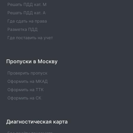
Единые агенты в городе Лениногорск. Адреса,
Решать ПДД кат. M
телефоны, услуги , отзывы
Решать ПДД кат. A
Где сдать на права
Единые агенты в городе Лаишево
Разметка ПДД
Список единых агентов в населенном пункте -
Единые агенты в городе Лаишево. Адреса, телефоны,
Где поставить на учет
услуги , отзывы
Единые агенты в городе КУКМОР
Пропуски в Москву
Список единых агентов в населенном пункте -
Единые агенты в городе КУКМОР. Адреса, телефоны,
Проверить пропуск
услуги , отзывы
Оформить на МКАД
Оформить на ТТК
Оформить на СК
Диагностическая карта