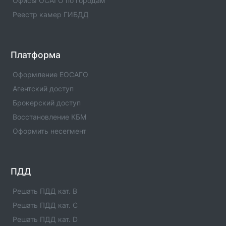
Офисы ОСАГО по городам
Список единых агентов в населенном пункте -
Реестр камер ГИБДД
Единые агенты в городе с.Муслюмово. Адреса,
телефоны, услуги , отзывы
Единые агенты в городе Мензелинск
Платформа
Список единых агентов в населенном пункте -
Единые агенты в городе Мензелинск. Адреса,
Оформление ЕОСАГО
телефоны, услуги , отзывы
Агентский доступ
Брокерский доступ
Единые агенты в городе Менделеевск
Список единых агентов в населенном пункте -
Восстановление КБМ
Единые агенты в городе Менделеевск. Адреса,
Оформить несегмент
телефоны, услуги , отзывы
Единые агенты в городе Мамадыш
Список единых агентов в населенном пункте -
ПДД
Единые агенты в городе Мамадыш. Адреса,
телефоны, услуги , отзывы
Решать ПДД кат. B
Решать ПДД кат. C
Единые агенты в городе Лениногорск
Решать ПДД кат. D
Список единых агентов в населенном пункте -