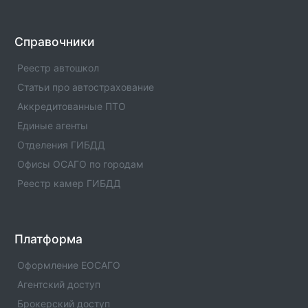
Единые агенты - пгт Камские Поляны
Список единых агентов в населенном пункте -
Единые агенты - пгт Камские Поляны. Адреса,
Справочники
телефоны, услуги , отзывы
Реестр автошкол
Единые агенты в городе Нижнекамк
Статьи про автострахование
Список единых агентов в населенном пункте -
Аккредитованные ПТО
Единые агенты в городе Нижнекамк. Адреса,
Единые агенты
телефоны, услуги , отзывы
Отделения ГИБДД
Единые агенты в городе с.Муслюмово
Офисы ОСАГО по городам
Список единых агентов в населенном пункте -
Реестр камер ГИБДД
Единые агенты в городе с.Муслюмово. Адреса,
телефоны, услуги , отзывы
Единые агенты в городе Мензелинск
Платформа
Список единых агентов в населенном пункте -
Единые агенты в городе Мензелинск. Адреса,
Оформление ЕОСАГО
телефоны, услуги , отзывы
Агентский доступ
Брокерский доступ
Единые агенты в городе Менделеевск