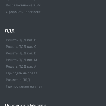
Список единых агентов в населенном пункте -
Восстановление КБМ
Единые агенты в городе Менделеевск. Адреса,
Оформить несегмент
телефоны, услуги , отзывы
Единые агенты в городе Мамадыш
Список единых агентов в населенном пункте -
ПДД
Единые агенты в городе Мамадыш. Адреса,
телефоны, услуги , отзывы
Решать ПДД кат. B
Решать ПДД кат. C
Единые агенты в городе Лениногорск
Решать ПДД кат. D
Список единых агентов в населенном пункте -
Единые агенты в городе Лениногорск. Адреса,
Решать ПДД кат. M
телефоны, услуги , отзывы
Решать ПДД кат. A
Где сдать на права
Единые агенты в городе Лаишево
Разметка ПДД
Список единых агентов в населенном пункте -
Единые агенты в городе Лаишево. Адреса, телефоны,
Где поставить на учет
услуги , отзывы
Единые агенты в городе КУКМОР
Пропуски в Москву
Список единых агентов в населенном пункте -