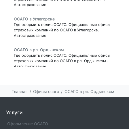
Автострахование.
ОСАГО в Углегорске
Где оформить полис ОСАГО. Официальлные офисы
страховых компаний по ОСАГО в Углегорске.
Автострахование.
ОСАГО в рп. Ордынском
Где оформить полис ОСАГО. Официальлные офисы
страховых компаний по ОСАГО в рп. Ордынском .
Автострахование.
ОСАГО в пгт. Умбе
Где оформить полис ОСАГО. Официальлные офисы
Главная
Офисы осаго
ОСАГО в рп. Ордынском
страховых компаний по ОСАГО в пгт. Умбе .
Автострахование.
ОСАГО в рп. Больших Вяземах
Услуги
Где оформить полис ОСАГО. Официальлные офисы
страховых компаний по ОСАГО в рп. Больших
Оформление ОСАГО
Вяземах . Автострахование.