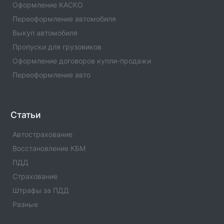
Оформление КАСКО
Переоформление автомобиля
ОСАГО в с. Рождествене
Выкуп автомобиля
Где оформить полис ОСАГО. Официальлные офисы
страховых компаний по ОСАГО в с. Рождествене .
Пропуски для грузовиков
Автострахование.
Оформление договоров купли-продажи
Переоформление авто
ОСАГО в п.
Где оформить полис ОСАГО. Официальлные офисы
страховых компаний по ОСАГО в п. .
Автострахование.
Статьи
ОСАГО в с. Карпогорах
Автострахование
Где оформить полис ОСАГО. Официальлные офисы
Восстановление КБМ
страховых компаний по ОСАГО в с. Карпогорах .
Автострахование.
ПДД
Страхование
ОСАГО в п. Ванино
Штрафы за ПДД
Где оформить полис ОСАГО. Официальлные офисы
страховых компаний по ОСАГО в п. Ванино .
Разные
Автострахование.