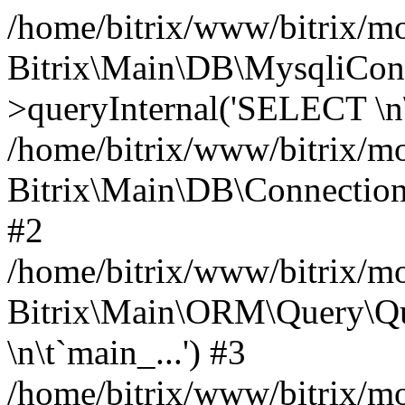
/home/bitrix/www/bitrix/mo
Bitrix\Main\DB\MysqliCon
>queryInternal('SELECT \n\
/home/bitrix/www/bitrix/mo
Bitrix\Main\DB\Connection
#2
/home/bitrix/www/bitrix/mo
Bitrix\Main\ORM\Query\Q
\n\t`main_...') #3
/home/bitrix/www/bitrix/mo