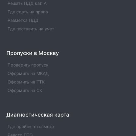
оператора, статус оператора, телефны и адреса.
Решать ПДД кат. A
Где сдать на права
Оператор техосмотра №00973
Разметка ПДД
Информация об операторе технического осмотра.
Оператор техосмотра №00973. Список пунктов
Где поставить на учет
оператора, статус оператора, телефны и адреса.
Оператор техосмотра №00972
Пропуски в Москву
Информация об операторе технического осмотра.
Оператор техосмотра №00972. Список пунктов
Проверить пропуск
оператора, статус оператора, телефны и адреса.
Оформить на МКАД
Оформить на ТТК
Оформить на СК
Диагностическая карта
Где пройти техосмотр
Реестр ПТО