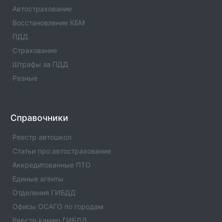
Информация об операторе технического осмотра.
Автострахование
Оператор техосмотра №00987. Список пунктов
оператора, статус оператора, телефны и адреса.
Восстановление КБМ
ПДД
Оператор техосмотра №00986
Страхование
Информация об операторе технического осмотра.
Оператор техосмотра №00986. Список пунктов
Штрафы за ПДД
оператора, статус оператора, телефны и адреса.
Разные
Оператор техосмотра №00985
Информация об операторе технического осмотра.
Оператор техосмотра №00985. Список пунктов
Справочники
оператора, статус оператора, телефны и адреса.
Реестр автошкол
Оператор техосмотра №00983
Статьи про автострахование
Информация об операторе технического осмотра.
Аккредитованные ПТО
Оператор техосмотра №00983. Список пунктов
Единые агенты
оператора, статус оператора, телефны и адреса.
Отделения ГИБДД
Оператор техосмотра №00982
Офисы ОСАГО по городам
Информация об операторе технического осмотра.
Реестр камер ГИБДД