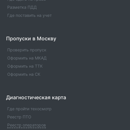
Оператор техосмотра №00973
Разметка ПДД
Информация об операторе технического осмотра.
Оператор техосмотра №00973. Список пунктов
Где поставить на учет
оператора, статус оператора, телефны и адреса.
Оператор техосмотра №00972
Пропуски в Москву
Информация об операторе технического осмотра.
Оператор техосмотра №00972. Список пунктов
Проверить пропуск
оператора, статус оператора, телефны и адреса.
Оформить на МКАД
Оформить на ТТК
Оформить на СК
Диагностическая карта
Где пройти техосмотр
Реестр ПТО
Реестр операторов