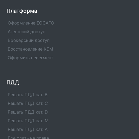
Оператор техосмотра №00978
Платформа
Информация об операторе технического осмотра.
Оператор техосмотра №00978. Список пунктов
Оформление ЕОСАГО
оператора, статус оператора, телефны и адреса.
Агентский доступ
Брокерский доступ
Оператор техосмотра №00976
Информация об операторе технического осмотра.
Восстановление КБМ
Оператор техосмотра №00976. Список пунктов
Оформить несегмент
оператора, статус оператора, телефны и адреса.
Оператор техосмотра №00975
Информация об операторе технического осмотра.
ПДД
Оператор техосмотра №00975. Список пунктов
оператора, статус оператора, телефны и адреса.
Решать ПДД кат. B
Решать ПДД кат. C
Оператор техосмотра №00974
Решать ПДД кат. D
Информация об операторе технического осмотра.
Оператор техосмотра №00974. Список пунктов
Решать ПДД кат. M
оператора, статус оператора, телефны и адреса.
Решать ПДД кат. A
Где сдать на права