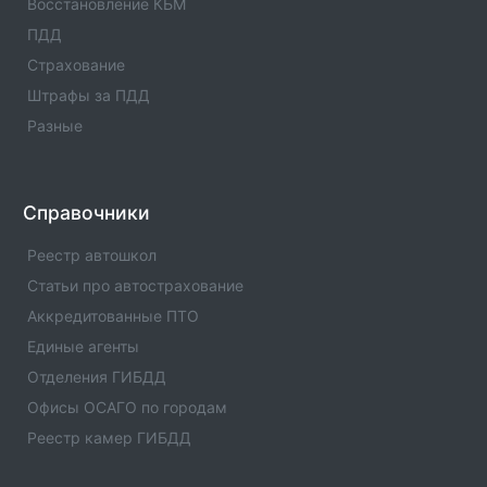
Восстановление КБМ
ПДД
Оператор техосмотра №00986
Страхование
Информация об операторе технического осмотра.
Оператор техосмотра №00986. Список пунктов
Штрафы за ПДД
оператора, статус оператора, телефны и адреса.
Разные
Оператор техосмотра №00985
Информация об операторе технического осмотра.
Оператор техосмотра №00985. Список пунктов
Справочники
оператора, статус оператора, телефны и адреса.
Реестр автошкол
Оператор техосмотра №00983
Статьи про автострахование
Информация об операторе технического осмотра.
Аккредитованные ПТО
Оператор техосмотра №00983. Список пунктов
Единые агенты
оператора, статус оператора, телефны и адреса.
Отделения ГИБДД
Оператор техосмотра №00982
Офисы ОСАГО по городам
Информация об операторе технического осмотра.
Реестр камер ГИБДД
Оператор техосмотра №00982. Список пунктов
оператора, статус оператора, телефны и адреса.