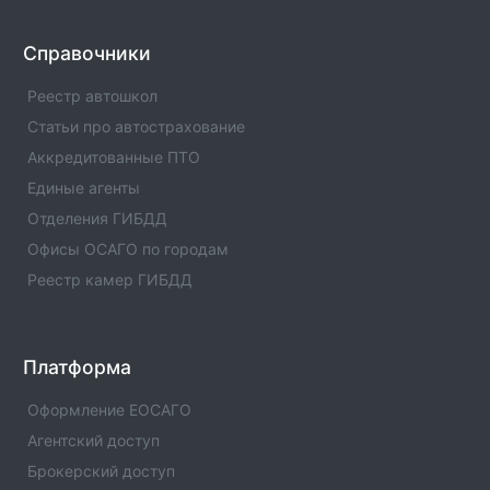
Оператор техосмотра №00985
Информация об операторе технического осмотра.
Оператор техосмотра №00985. Список пунктов
Справочники
оператора, статус оператора, телефны и адреса.
Реестр автошкол
Оператор техосмотра №00983
Статьи про автострахование
Информация об операторе технического осмотра.
Аккредитованные ПТО
Оператор техосмотра №00983. Список пунктов
Единые агенты
оператора, статус оператора, телефны и адреса.
Отделения ГИБДД
Оператор техосмотра №00982
Офисы ОСАГО по городам
Информация об операторе технического осмотра.
Реестр камер ГИБДД
Оператор техосмотра №00982. Список пунктов
оператора, статус оператора, телефны и адреса.
Оператор техосмотра №00978
Платформа
Информация об операторе технического осмотра.
Оператор техосмотра №00978. Список пунктов
Оформление ЕОСАГО
оператора, статус оператора, телефны и адреса.
Агентский доступ
Брокерский доступ
Оператор техосмотра №00976