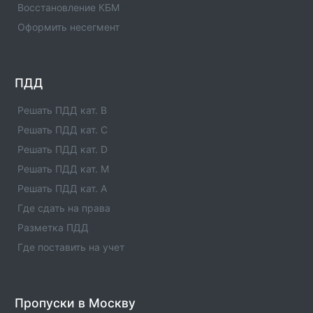
Информация об операторе технического осмотра.
Восстановление КБМ
Оператор техосмотра №00976. Список пунктов
Оформить несегмент
оператора, статус оператора, телефны и адреса.
Оператор техосмотра №00975
Информация об операторе технического осмотра.
ПДД
Оператор техосмотра №00975. Список пунктов
оператора, статус оператора, телефны и адреса.
Решать ПДД кат. B
Решать ПДД кат. C
Оператор техосмотра №00974
Решать ПДД кат. D
Информация об операторе технического осмотра.
Оператор техосмотра №00974. Список пунктов
Решать ПДД кат. M
оператора, статус оператора, телефны и адреса.
Решать ПДД кат. A
Где сдать на права
Оператор техосмотра №00973
Разметка ПДД
Информация об операторе технического осмотра.
Оператор техосмотра №00973. Список пунктов
Где поставить на учет
оператора, статус оператора, телефны и адреса.
Оператор техосмотра №00972
Пропуски в Москву
Информация об операторе технического осмотра.