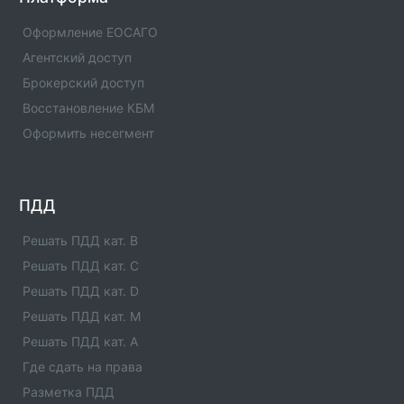
Информация об операторе технического осмотра.
Оператор техосмотра №00978. Список пунктов
Оформление ЕОСАГО
оператора, статус оператора, телефны и адреса.
Агентский доступ
Брокерский доступ
Оператор техосмотра №00976
Информация об операторе технического осмотра.
Восстановление КБМ
Оператор техосмотра №00976. Список пунктов
Оформить несегмент
оператора, статус оператора, телефны и адреса.
Оператор техосмотра №00975
Информация об операторе технического осмотра.
ПДД
Оператор техосмотра №00975. Список пунктов
оператора, статус оператора, телефны и адреса.
Решать ПДД кат. B
Решать ПДД кат. C
Оператор техосмотра №00974
Решать ПДД кат. D
Информация об операторе технического осмотра.
Оператор техосмотра №00974. Список пунктов
Решать ПДД кат. M
оператора, статус оператора, телефны и адреса.
Решать ПДД кат. A
Где сдать на права
Оператор техосмотра №00973
Разметка ПДД
Информация об операторе технического осмотра.