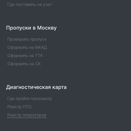
Оператор техосмотра №00973. Список пунктов
Где поставить на учет
оператора, статус оператора, телефны и адреса.
Оператор техосмотра №00972
Пропуски в Москву
Информация об операторе технического осмотра.
Оператор техосмотра №00972. Список пунктов
Проверить пропуск
оператора, статус оператора, телефны и адреса.
Оформить на МКАД
Оформить на ТТК
Оформить на СК
Диагностическая карта
Где пройти техосмотр
Реестр ПТО
Реестр операторов