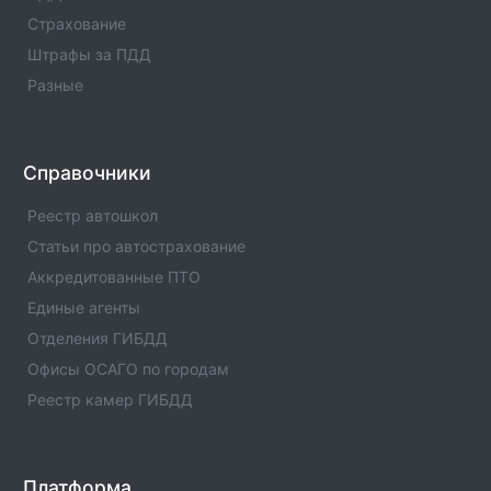
Оператор техосмотра №00986
Страхование
Информация об операторе технического осмотра.
Оператор техосмотра №00986. Список пунктов
Штрафы за ПДД
оператора, статус оператора, телефны и адреса.
Разные
Оператор техосмотра №00985
Информация об операторе технического осмотра.
Оператор техосмотра №00985. Список пунктов
Справочники
оператора, статус оператора, телефны и адреса.
Реестр автошкол
Оператор техосмотра №00983
Статьи про автострахование
Информация об операторе технического осмотра.
Аккредитованные ПТО
Оператор техосмотра №00983. Список пунктов
Единые агенты
оператора, статус оператора, телефны и адреса.
Отделения ГИБДД
Оператор техосмотра №00982
Офисы ОСАГО по городам
Информация об операторе технического осмотра.
Реестр камер ГИБДД
Оператор техосмотра №00982. Список пунктов
оператора, статус оператора, телефны и адреса.
Оператор техосмотра №00978
Платформа