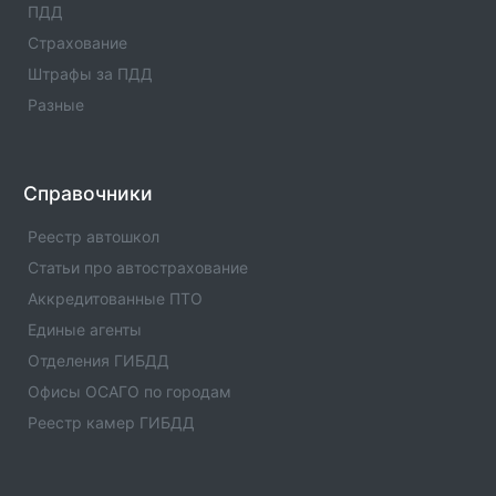
ПДД
Оператор техосмотра №00986
Страхование
Информация об операторе технического осмотра.
Оператор техосмотра №00986. Список пунктов
Штрафы за ПДД
оператора, статус оператора, телефны и адреса.
Разные
Оператор техосмотра №00985
Информация об операторе технического осмотра.
Оператор техосмотра №00985. Список пунктов
Справочники
оператора, статус оператора, телефны и адреса.
Реестр автошкол
Оператор техосмотра №00983
Статьи про автострахование
Информация об операторе технического осмотра.
Аккредитованные ПТО
Оператор техосмотра №00983. Список пунктов
Единые агенты
оператора, статус оператора, телефны и адреса.
Отделения ГИБДД
Оператор техосмотра №00982
Офисы ОСАГО по городам
Информация об операторе технического осмотра.
Реестр камер ГИБДД
Оператор техосмотра №00982. Список пунктов
оператора, статус оператора, телефны и адреса.