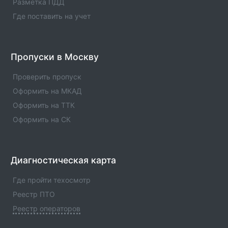
Разметка ПДД
Информация об операторе технического осмотра.
Оператор техосмотра №00973. Список пунктов
Где поставить на учет
оператора, статус оператора, телефны и адреса.
Оператор техосмотра №00972
Пропуски в Москву
Информация об операторе технического осмотра.
Оператор техосмотра №00972. Список пунктов
Проверить пропуск
оператора, статус оператора, телефны и адреса.
Оформить на МКАД
Оформить на ТТК
Оформить на СК
Диагностическая карта
Где пройти техосмотр
Реестр ПТО
Реестр операторов