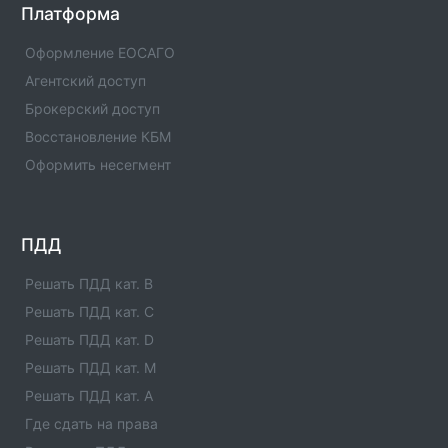
Оператор техосмотра №00978
Платформа
Информация об операторе технического осмотра.
Оператор техосмотра №00978. Список пунктов
Оформление ЕОСАГО
оператора, статус оператора, телефны и адреса.
Агентский доступ
Брокерский доступ
Оператор техосмотра №00976
Информация об операторе технического осмотра.
Восстановление КБМ
Оператор техосмотра №00976. Список пунктов
Оформить несегмент
оператора, статус оператора, телефны и адреса.
Оператор техосмотра №00975
Информация об операторе технического осмотра.
ПДД
Оператор техосмотра №00975. Список пунктов
оператора, статус оператора, телефны и адреса.
Решать ПДД кат. B
Решать ПДД кат. C
Оператор техосмотра №00974
Решать ПДД кат. D
Информация об операторе технического осмотра.
Оператор техосмотра №00974. Список пунктов
Решать ПДД кат. M
оператора, статус оператора, телефны и адреса.
Решать ПДД кат. A
Где сдать на права
Оператор техосмотра №00973